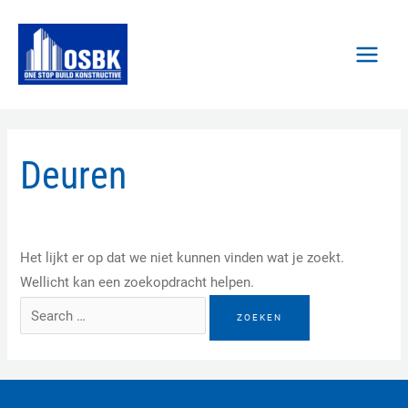
Spring
MAI
naar
MEN
de
inhoud
Zoeken
Deuren
naar:
Het lijkt er op dat we niet kunnen vinden wat je zoekt.
Wellicht kan een zoekopdracht helpen.