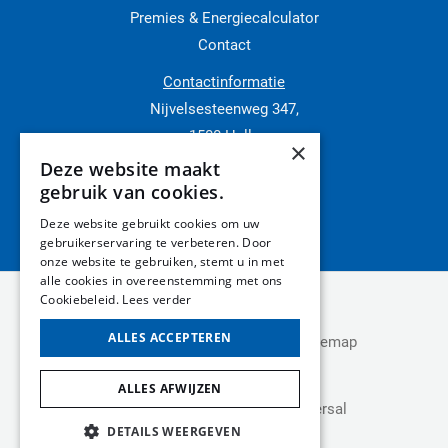
Premies & Energiecalculator
Contact
Contactinformatie
Nijvelsesteenweg 347,
1500 Halle
×
02 511 11 91
Deze website maakt
gebruik van cookies.
0469 19 22 77
Brian@osbk.be
Deze website gebruikt cookies om uw
gebruikerservaring te verbeteren. Door
onze website te gebruiken, stemt u in met
alle cookies in overeenstemming met ons
Cookiebeleid.
Lees verder
Copyright © 2026 OSBK
ALLES ACCEPTEREN
Privacy Policy
-
Cookie Policy
-
Sitemap
ALLES AFWIJZEN
Website laten maken
door Conversal
DETAILS WEERGEVEN