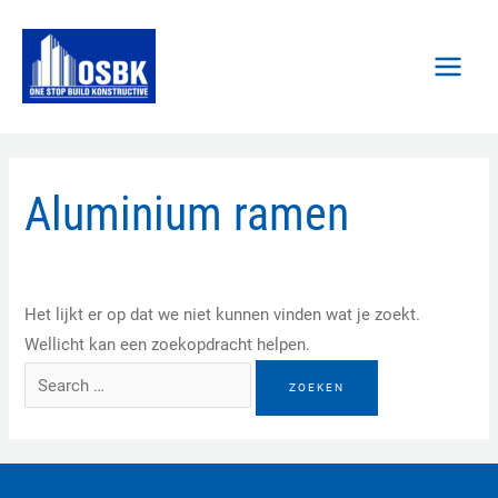
Spring
MAI
naar
MEN
de
inhoud
Zoeken
Aluminium ramen
naar:
Het lijkt er op dat we niet kunnen vinden wat je zoekt.
Wellicht kan een zoekopdracht helpen.