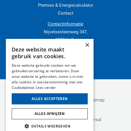
Premies & Energiecalculator
Contact
Contactinformatie
Nijvelsesteenweg 347,
1500 Halle
×
02 511 11 91
Deze website maakt
gebruik van cookies.
0469 19 22 77
Brian@osbk.be
Deze website gebruikt cookies om uw
gebruikerservaring te verbeteren. Door
onze website te gebruiken, stemt u in met
alle cookies in overeenstemming met ons
Cookiebeleid.
Lees verder
Copyright © 2026 OSBK
ALLES ACCEPTEREN
Privacy Policy
-
Cookie Policy
-
Sitemap
ALLES AFWIJZEN
Website laten maken
door Conversal
DETAILS WEERGEVEN